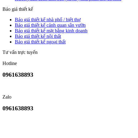
Báo giá thiết kế
Báo giá thiết kế nhà phố / biệt thự
Báo giá thiết kế cảnh quan sân vườn
Báo giá thiết kế mặt bằng kinh doanh
Báo giá thiết kế nội thất
Báo giá thiết kế ngoại thất
Tư vấn trực tuyến
Hotline
0961638893
Zalo
0961638893