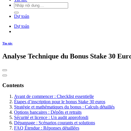
Dự toán
Dự toán
Tin tức
Analyse Technique du Bonus Stake 30 Euro
Contents
Avant de commencer : Checklist essentielle
Étapes d’inscription pour le bonus Stake 30 euros
Stratégie et mathématiques du bonus : Calculs détaillés
Options bancaires : Dépôts et retraits
Sécurité et licence : Un audit approfondi
Dépannage : Scénarios courants et solutions
FAQ Étendue : Réponses détaillées