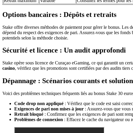
Retrait maximum
Variable
Consultez les termes pour les 
Options bancaires : Dépôts et retraits
Stake offre diverses méthodes de paiement pour gérer le bonus. Les dép
dépend du respect des exigences de pari. Assurez-vous que les fonds bon
potentiels selon la méthode choisie.
Sécurité et licence : Un audit approfondi
Stake opère sous licence de Curaçao eGaming, ce qui garantit un certa
casino
, vérifiez que les promotions sont certifiées par des audits tie
Dépannage : Scénarios courants et solution
Voici des problèmes techniques fréquents liés au bonus Stake 30 euro
Code drop non appliqué
: Vérifiez que le code est saisi corre
Exigences de pari non mises à jour
: Assurez-vous que vous mi
Retrait bloqué
: Confirmez que les exigences de pari sont rempl
Problèmes de connexion
: Effacez le cache du navigateur ou ré