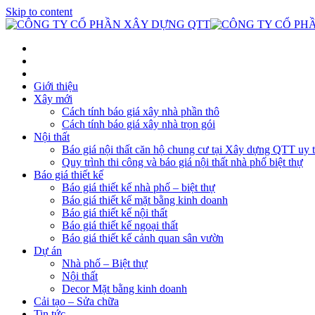
Skip to content
Giới thiệu
Xây mới
Cách tính báo giá xây nhà phần thô
Cách tính báo giá xây nhà trọn gói
Nội thất
Báo giá nội thất căn hộ chung cư tại Xây dựng QTT uy t
Quy trình thi công và báo giá nội thất nhà phố biệt thự
Báo giá thiết kế
Báo giá thiết kế nhà phố – biệt thự
Báo giá thiết kế mặt bằng kinh doanh
Báo giá thiết kế nội thất
Báo giá thiết kế ngoại thất
Báo giá thiết kế cảnh quan sân vườn
Dự án
Nhà phố – Biệt thự
Nội thất
Decor Mặt bằng kinh doanh
Cải tạo – Sửa chữa
Tin tức