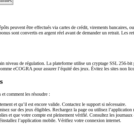
limites
ôts peuvent être effectués via cartes de crédit, virements bancaires, o
us sont convertis en argent réel avant de demander un retrait. Les retra
in niveau de régulation. La plateforme utilise un cryptage SSL 256-bit p
rs comme eCOGRA pour assurer l’équité des jeux. Évitez les sites non lic
s
s et comment les résoudre :
ctement et qu’il est encore valide. Contactez le support si nécessaire.
sez sur des jeux éligibles. Rechargez la page ou utilisez l’application
ies et que votre compte est pleinement vérifié. Consultez les journaux 
installez l’application mobile. Vérifiez votre connexion internet.