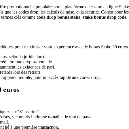
offre promotionnelle populaire sur la plateforme de casino en ligne Sta
s que les codes drop, les calculs de mise, et la sécurité. Conçu pour les 
es termes clés comme
code drop bonus stake
,
stake bonus drop code
,
e
 critiques pour maximiser votre expérience avec le bonus Stake 30 euros 
lus, selon la juridiction).
crédit ou une crypto-monnaie.
otamment les exigences de pari.
tards lors des retraits.
ur appareil mobile, pour un accès rapide aux codes drop.
0 euros
iquez sur “S’inscrire”.
cises, y compris l’adresse e-mail et le mot de passe.
mail.
nt lié à une première transaction.