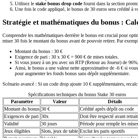
Utilisez le
stake bonus drop code
fourni dans la section promo
Une fois le code appliqué, le bonus de 30 euros sera crédité à v
Stratégie et mathématiques du bonus : Calc
Comprendre les mathématiques derrière le bonus est crucial pour opti
miser 30 fois le montant du bonus avant de pouvoir retirer. Par exempl
Montant du bonus : 30 €
Exigence de pari : 30 x 30 € = 900 € de mises totales.
Si vous jouez à un jeu avec un RTP (Retour au Joueur) de 96%, v
Ainsi, le bonus a une valeur nette approximative de -6 € si vous
pour augmenter les fonds bonus sans dépôt supplémentaire.
Scénario avancé : Si un code drop ajoute 10 € supplémentaires, recal
Spécifications techniques du bonus Stake 30 euros
Paramètre
Valeur
Détails
Montant du bonus
30 €
Crédité après dépôt ou code
Exigences de pari
30x
Doit être respecté avant retrait
Validité
30 jours
Période pour remplir les mise
Jeux éligibles
Slots, jeux de table
Exclut les paris sportifs