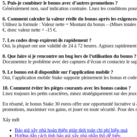
5. Puis-je combiner le bonus avec d’autres promotions ?
Généralement non, sauf indication contraire. Lisez les conditions pour
6. Comment calculer la valeur réelle du bonus après les exigences
Utilisez la formule : Valeur nette = Montant du bonus – (Mises total
€, donc valeur nette = -15 €.
7. Les codes drop expirent-ils rapidement ?
Oui, la plupart ont une validité de 24 à 72 heures. Agissez rapidement p
8. Que faire si je rencontre un bug lors de l’utilisation du bonus ?
Documentez le problème avec des captures d’écran et contactez le suppo
9. Le bonus est-il disponible sur l’application mobile ?
Oui, l’application mobile Stake supporte pleinement les bonus et codes
10. Comment éviter les pièges courants avec les bonus casino ?
Lisez toujours les petits caractères, misez stratégiquement sur des jeu
En résumé, le bonus Stake 30 euros offre une opportunité lucrative s
promotions, maximiser vos gains, et jouer en toute sécurité. Pour des m
Xây mới
Báo giá xây nhà hoàn thiện giúp tính toán chi phí hiệu quả
Hướng dẫn cách tính báo giá xây nhà phần thô dễ hiểu