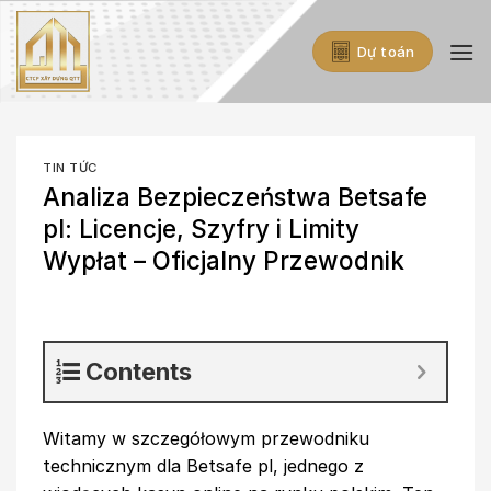
Skip
to
Dự toán
content
TIN TỨC
Analiza Bezpieczeństwa Betsafe
pl: Licencje, Szyfry i Limity
Wypłat – Oficjalny Przewodnik
Contents
Witamy w szczegółowym przewodniku
technicznym dla
Betsafe pl
, jednego z