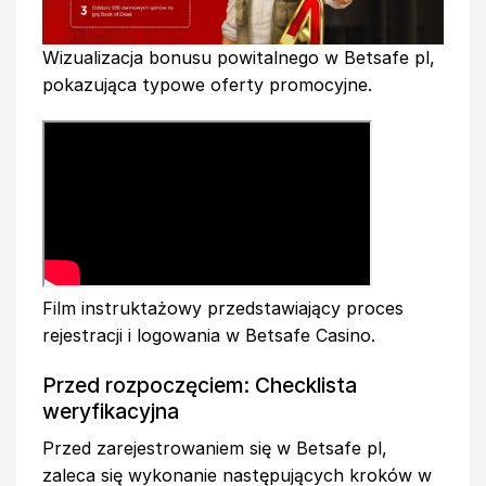
Wizualizacja bonusu powitalnego w Betsafe pl,
pokazująca typowe oferty promocyjne.
Film instruktażowy przedstawiający proces
rejestracji i logowania w Betsafe Casino.
Przed rozpoczęciem: Checklista
weryfikacyjna
Przed zarejestrowaniem się w Betsafe pl,
zaleca się wykonanie następujących kroków w