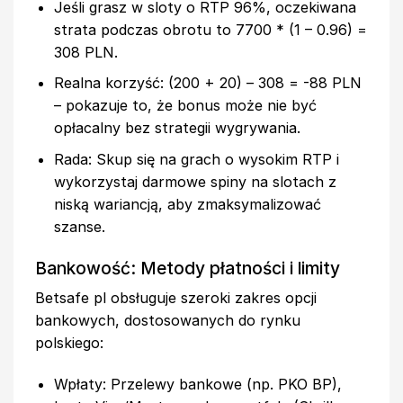
Jeśli grasz w sloty o RTP 96%, oczekiwana
strata podczas obrotu to 7700 * (1 – 0.96) =
308 PLN.
Realna korzyść: (200 + 20) – 308 = -88 PLN
– pokazuje to, że bonus może nie być
opłacalny bez strategii wygrywania.
Rada: Skup się na grach o wysokim RTP i
wykorzystaj darmowe spiny na slotach z
niską wariancją, aby zmaksymalizować
szanse.
Bankowość: Metody płatności i limity
Betsafe pl obsługuje szeroki zakres opcji
bankowych, dostosowanych do rynku
polskiego:
Wpłaty: Przelewy bankowe (np. PKO BP),