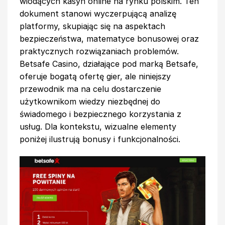
wiodących kasyn online na rynku polskim. Ten
dokument stanowi wyczerpującą analizę
platformy, skupiając się na aspektach
bezpieczeństwa, matematyce bonusowej oraz
praktycznych rozwiązaniach problemów.
Betsafe Casino, działające pod marką Betsafe,
oferuje bogatą ofertę gier, ale niniejszy
przewodnik ma na celu dostarczenie
użytkownikom wiedzy niezbędnej do
świadomego i bezpiecznego korzystania z
usług. Dla kontekstu, wizualne elementy
poniżej ilustrują bonusy i funkcjonalności.