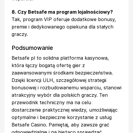
8. Czy Betsafe ma program lojalnościowy?
Tak, program VIP oferuje dodatkowe bonusy,
premie i dedykowanego opiekuna dla stałych
graczy.
Podsumowanie
Betsafe pl to solidna platforma kasynowa,
która łączy bogatą ofertę gier z
zaawansowanymi środkami bezpieczeństwa.
Dzięki licencji ULH, szczegółowej strategii
bonusowej i rozbudowanemu wsparciu, stanowi
atrakcyjny wybór dla polskich graczy. Ten
przewodnik techniczny ma na celu
dostarczenie praktycznej wiedzy, umożliwiając
optymalne i bezpieczne korzystanie z usług
Betsafe Casino. Pamiętaj, aby zawsze grać
odpowiedzialnie i na bieżąco sprawdzać