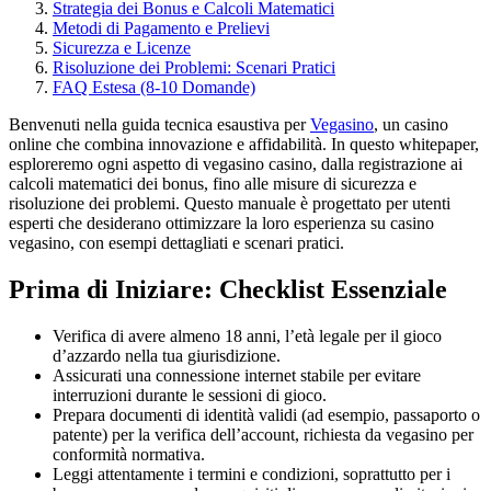
Strategia dei Bonus e Calcoli Matematici
Metodi di Pagamento e Prelievi
Sicurezza e Licenze
Risoluzione dei Problemi: Scenari Pratici
FAQ Estesa (8-10 Domande)
Benvenuti nella guida tecnica esaustiva per
Vegasino
, un casino
online che combina innovazione e affidabilità. In questo whitepaper,
esploreremo ogni aspetto di vegasino casino, dalla registrazione ai
calcoli matematici dei bonus, fino alle misure di sicurezza e
risoluzione dei problemi. Questo manuale è progettato per utenti
esperti che desiderano ottimizzare la loro esperienza su casino
vegasino, con esempi dettagliati e scenari pratici.
Prima di Iniziare: Checklist Essenziale
Verifica di avere almeno 18 anni, l’età legale per il gioco
d’azzardo nella tua giurisdizione.
Assicurati una connessione internet stabile per evitare
interruzioni durante le sessioni di gioco.
Prepara documenti di identità validi (ad esempio, passaporto o
patente) per la verifica dell’account, richiesta da vegasino per
conformità normativa.
Leggi attentamente i termini e condizioni, soprattutto per i