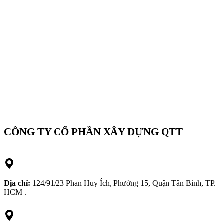
CÔNG TY CỔ PHẦN XÂY DỰNG QTT
Địa chỉ:
124/91/23 Phan Huy Ích, Phường 15, Quận Tân Bình, TP.
HCM .