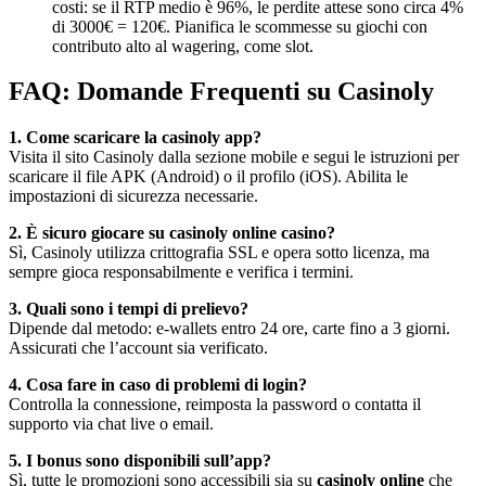
costi: se il RTP medio è 96%, le perdite attese sono circa 4%
di 3000€ = 120€. Pianifica le scommesse su giochi con
contributo alto al wagering, come slot.
FAQ: Domande Frequenti su Casinoly
1. Come scaricare la casinoly app?
Visita il sito Casinoly dalla sezione mobile e segui le istruzioni per
scaricare il file APK (Android) o il profilo (iOS). Abilita le
impostazioni di sicurezza necessarie.
2. È sicuro giocare su casinoly online casino?
Sì, Casinoly utilizza crittografia SSL e opera sotto licenza, ma
sempre gioca responsabilmente e verifica i termini.
3. Quali sono i tempi di prelievo?
Dipende dal metodo: e-wallets entro 24 ore, carte fino a 3 giorni.
Assicurati che l’account sia verificato.
4. Cosa fare in caso di problemi di login?
Controlla la connessione, reimposta la password o contatta il
supporto via chat live o email.
5. I bonus sono disponibili sull’app?
Sì, tutte le promozioni sono accessibili sia su
casinoly online
che