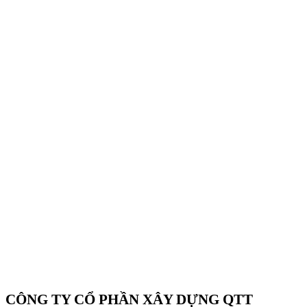
CÔNG TY CỔ PHẦN XÂY DỰNG QTT