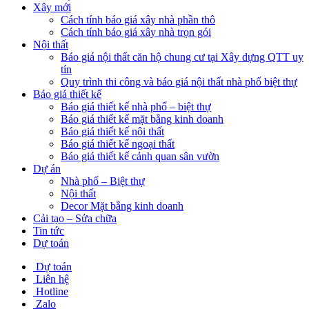
Xây mới
Cách tính báo giá xây nhà phần thô
Cách tính báo giá xây nhà trọn gói
Nội thất
Báo giá nội thất căn hộ chung cư tại Xây dựng QTT uy
tín
Quy trình thi công và báo giá nội thất nhà phố biệt thự
Báo giá thiết kế
Báo giá thiết kế nhà phố – biệt thự
Báo giá thiết kế mặt bằng kinh doanh
Báo giá thiết kế nội thất
Báo giá thiết kế ngoại thất
Báo giá thiết kế cảnh quan sân vườn
Dự án
Nhà phố – Biệt thự
Nội thất
Decor Mặt bằng kinh doanh
Cải tạo – Sửa chữa
Tin tức
Dự toán
Dự toán
Liên hệ
Hotline
Zalo