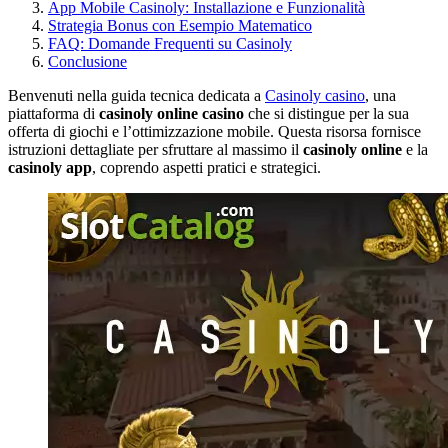
App Mobile Casinoly: Installazione e Funzionalità
Strategia Bonus con Esempio Matematico
FAQ: Domande Frequenti su Casinoly
Conclusione
Benvenuti nella guida tecnica dedicata a
Casinoly casino
, una
piattaforma di
casinoly online casino
che si distingue per la sua
offerta di giochi e l’ottimizzazione mobile. Questa risorsa fornisce
istruzioni dettagliate per sfruttare al massimo il
casinoly online
e la
casinoly app
, coprendo aspetti pratici e strategici.