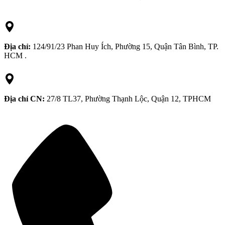
Địa chỉ:
124/91/23 Phan Huy Ích, Phường 15, Quận Tân Bình, TP.
HCM .
Địa chỉ CN:
27/8 TL37, Phường Thạnh Lộc, Quận 12, TPHCM