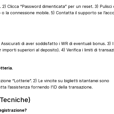
o). 2) Clicca “Password dimenticata” per un reset. 3) Pulisci
o la connessione mobile. 5) Contatta il supporto se l’acc
Assicurati di aver soddisfatto i WR di eventuali bonus. 3) 
importi superiori al deposito). 4) Verifica i limiti di transa
tteria
.
zione “Lotterie”. 2) Le vincite su biglietti istantanei sono
ta l’assistenza fornendo l’ID della transazione.
Tecniche)
registrazione?