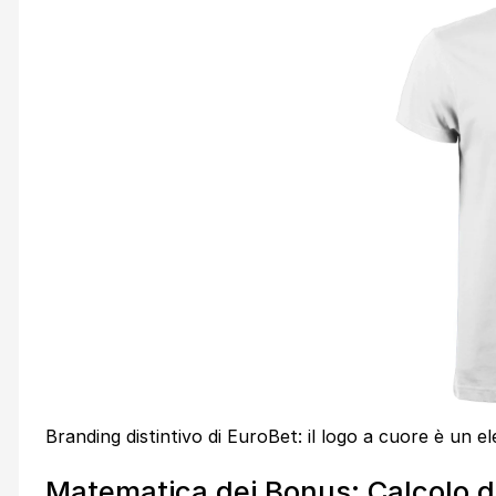
Branding distintivo di EuroBet: il logo a cuore è un e
Matematica dei Bonus: Calcolo d