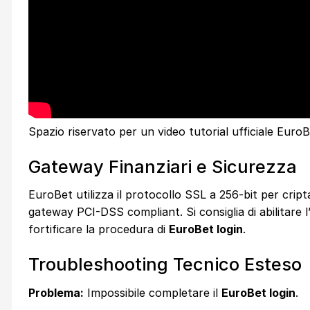
Spazio riservato per un video tutorial ufficiale EuroBe
Gateway Finanziari e Sicurezza
EuroBet utilizza il protocollo SSL a 256-bit per cripta
gateway PCI-DSS compliant. Si consiglia di abilitare 
fortificare la procedura di
EuroBet login
.
Troubleshooting Tecnico Esteso
Problema:
Impossibile completare il
EuroBet login
.