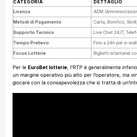
CATEGORIA
DETTAGLIO
Licenza
ADM (Amministrazione
Metodi di Pagamento
Carta, Bonifico, Skri
Supporto Tecnico
Live Chat 24/7, Telef
Tempo Prelievo
Fino a 24h per e-walle
Focus Lotterie
Biglietti istantanei
Per le
EuroBet lotterie
, l’RTP è generalmente inferio
un margine operativo più alto per l’operatore, ma vin
giocare con la consapevolezza che si tratta di un’intr