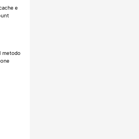
 cache e
ount
Il metodo
zione