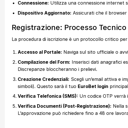
Connessione:
Utilizza una connessione internet st
Dispositivo Aggiornato:
Assicurati che il browser 
Registrazione: Processo Tecnico
La procedura di iscrizione è un protocollo critico p
Accesso al Portale:
Naviga sul sito ufficiale o avvi
Compilazione del Form:
Inserisci dati anagrafici e
Discrepanze bloccheranno i prelievi.
Creazione Credenziali:
Scegli un’email attiva e 
simboli). Questo sarà il tuo
EuroBet login
principal
Verifica Telefonica (SMS):
Un codice OTP verrà i
Verifica Documenti (Post-Registrazione):
Nella s
L’approvazione può richiedere fino a 48 ore lavora