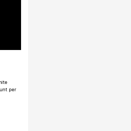
mite
ount per