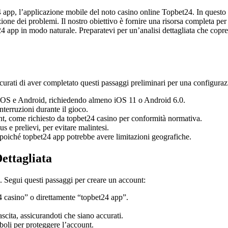
 app, l’applicazione mobile del noto casino online Topbet24. In questo
uzione dei problemi. Il nostro obiettivo è fornire una risorsa completa pe
app in modo naturale. Preparatevi per un’analisi dettagliata che copre 
curati di aver completato questi passaggi preliminari per una configuraz
per iOS e Android, richiedendo almeno iOS 11 o Android 6.0.
nterruzioni durante il gioco.
unt, come richiesto da topbet24 casino per conformità normativa.
s e prelievi, per evitare malintesi.
 poiché topbet24 app potrebbe avere limitazioni geografiche.
ettagliata
. Segui questi passaggi per creare un account:
4 casino” o direttamente “topbet24 app”.
ascita, assicurandoti che siano accurati.
oli per proteggere l’account.