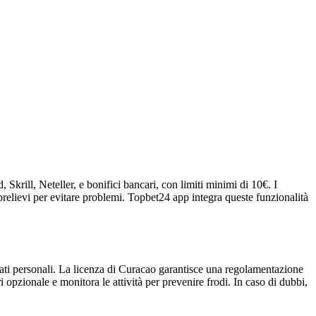
Skrill, Neteller, e bonifici bancari, con limiti minimi di 10€. I
 prelievi per evitare problemi. Topbet24 app integra queste funzionalità
i dati personali. La licenza di Curacao garantisce una regolamentazione
 opzionale e monitora le attività per prevenire frodi. In caso di dubbi,