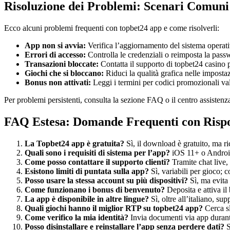
Risoluzione dei Problemi: Scenari Comuni 
Ecco alcuni problemi frequenti con topbet24 app e come risolverli:
App non si avvia:
Verifica l’aggiornamento del sistema operativo
Errori di accesso:
Controlla le credenziali o reimposta la passwo
Transazioni bloccate:
Contatta il supporto di topbet24 casino p
Giochi che si bloccano:
Riduci la qualità grafica nelle impostazi
Bonus non attivati:
Leggi i termini per codici promozionali vali
Per problemi persistenti, consulta la sezione FAQ o il centro assistenz
FAQ Estesa: Domande Frequenti con Rispos
La Topbet24 app è gratuita?
Sì, il download è gratuito, ma ri
Quali sono i requisiti di sistema per l’app?
iOS 11+ o Android
Come posso contattare il supporto clienti?
Tramite chat live, 
Esistono limiti di puntata sulla app?
Sì, variabili per gioco; 
Posso usare la stessa account su più dispositivi?
Sì, ma evita 
Come funzionano i bonus di benvenuto?
Deposita e attiva il
La app è disponibile in altre lingue?
Sì, oltre all’italiano, su
Quali giochi hanno il miglior RTP su topbet24 app?
Cerca s
Come verifico la mia identità?
Invia documenti via app durante 
Posso disinstallare e reinstallare l’app senza perdere dati?
S