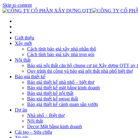
Skip to content
Giới thiệu
Xây mới
Cách tính báo giá xây nhà phần thô
Cách tính báo giá xây nhà trọn gói
Nội thất
Báo giá nội thất căn hộ chung cư tại Xây dựng QTT uy t
Quy trình thi công và báo giá nội thất nhà phố biệt thự
Báo giá thiết kế
Báo giá thiết kế nhà phố – biệt thự
Báo giá thiết kế mặt bằng kinh doanh
Báo giá thiết kế nội thất
Báo giá thiết kế ngoại thất
Báo giá thiết kế cảnh quan sân vườn
Dự án
Nhà phố – Biệt thự
Nội thất
Decor Mặt bằng kinh doanh
Cải tạo – Sửa chữa
Tin tức