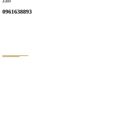
Zalo
0961638893