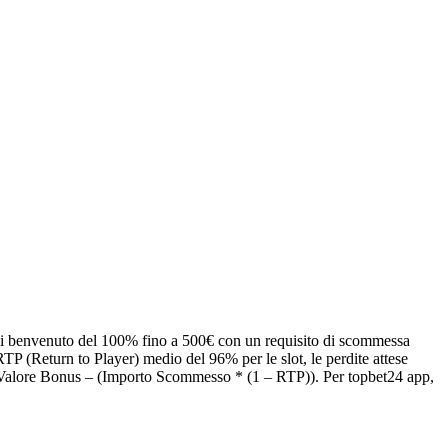
 di benvenuto del 100% fino a 500€ con un requisito di scommessa
P (Return to Player) medio del 96% per le slot, le perdite attese
o: Valore Bonus – (Importo Scommesso * (1 – RTP)). Per topbet24 app,