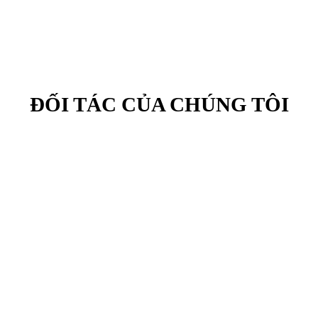
ĐỐI TÁC CỦA CHÚNG TÔI