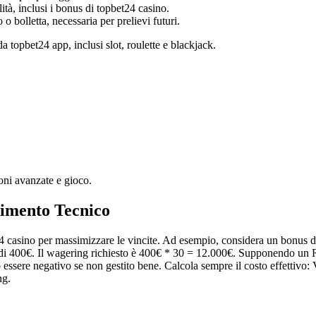
ità, inclusi i bonus di topbet24 casino.
bolletta, necessaria per prelievi futuri.
a topbet24 app, inclusi slot, roulette e blackjack.
oni avanzate e gioco.
dimento Tecnico
t24 casino per massimizzare le vincite. Ad esempio, considera un bonus
 di 400€. Il wagering richiesto è 400€ * 30 = 12.000€. Supponendo un RT
ò essere negativo se non gestito bene. Calcola sempre il costo effettiv
ng.