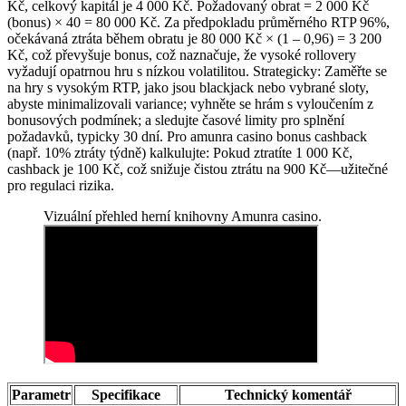
Kč, celkový kapitál je 4 000 Kč. Požadovaný obrat = 2 000 Kč
(bonus) × 40 = 80 000 Kč. Za předpokladu průměrného RTP 96%,
očekávaná ztráta během obratu je 80 000 Kč × (1 – 0,96) = 3 200
Kč, což převyšuje bonus, což naznačuje, že vysoké rollovery
vyžadují opatrnou hru s nízkou volatilitou. Strategicky: Zaměřte se
na hry s vysokým RTP, jako jsou blackjack nebo vybrané sloty,
abyste minimalizovali variance; vyhněte se hrám s vyloučením z
bonusových podmínek; a sledujte časové limity pro splnění
požadavků, typicky 30 dní. Pro amunra casino bonus cashback
(např. 10% ztráty týdně) kalkulujte: Pokud ztratíte 1 000 Kč,
cashback je 100 Kč, což snižuje čistou ztrátu na 900 Kč—užitečné
pro regulaci rizika.
Vizuální přehled herní knihovny Amunra casino.
Parametr
Specifikace
Technický komentář