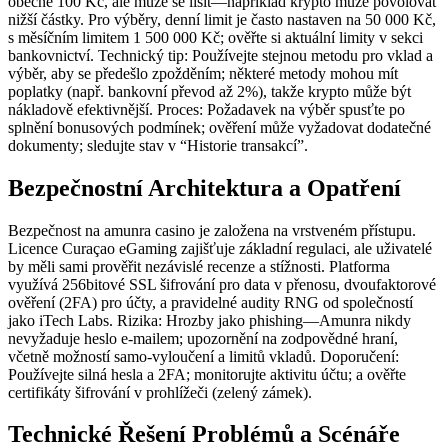
obecně 100 Kč, ale může se lišit—například krypto může povolovat
nižší částky. Pro výběry, denní limit je často nastaven na 50 000 Kč,
s měsíčním limitem 1 500 000 Kč; ověřte si aktuální limity v sekci
bankovnictví. Technický tip: Používejte stejnou metodu pro vklad a
výběr, aby se předešlo zpožděním; některé metody mohou mít
poplatky (např. bankovní převod až 2%), takže krypto může být
nákladově efektivnější. Proces: Požadavek na výběr spusťte po
splnění bonusových podmínek; ověření může vyžadovat dodatečné
dokumenty; sledujte stav v “Historie transakcí”.
Bezpečnostní Architektura a Opatření
Bezpečnost na amunra casino je založena na vrstveném přístupu.
Licence Curaçao eGaming zajišťuje základní regulaci, ale uživatelé
by měli sami prověřit nezávislé recenze a stížnosti. Platforma
využívá 256bitové SSL šifrování pro data v přenosu, dvoufaktorové
ověření (2FA) pro účty, a pravidelné audity RNG od společností
jako iTech Labs. Rizika: Hrozby jako phishing—Amunra nikdy
nevyžaduje heslo e-mailem; upozornění na zodpovědné hraní,
včetně možností samo-vyloučení a limitů vkladů. Doporučení:
Používejte silná hesla a 2FA; monitorujte aktivitu účtu; a ověřte
certifikáty šifrování v prohlížeči (zelený zámek).
Technické Řešení Problémů a Scénáře