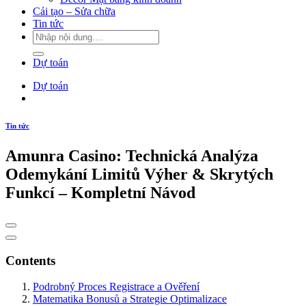
Cải tạo – Sửa chữa
Tin tức
Dự toán
Dự toán
Tin tức
Amunra Casino: Technická Analýza
Odemykání Limitů Výher & Skrytých
Funkcí – Kompletní Návod
Contents
Podrobný Proces Registrace a Ověření
Matematika Bonusů a Strategie Optimalizace