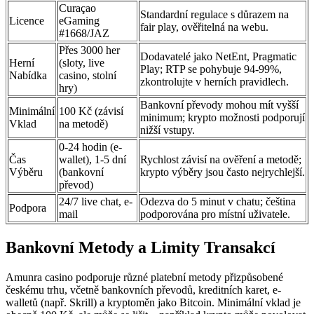
Curaçao
Standardní regulace s důrazem na
Licence
eGaming
fair play, ověřitelná na webu.
#1668/JAZ
Přes 3000 her
Dodavatelé jako NetEnt, Pragmatic
Herní
(sloty, live
Play; RTP se pohybuje 94-99%,
Nabídka
casino, stolní
zkontrolujte v herních pravidlech.
hry)
Bankovní převody mohou mít vyšší
Minimální
100 Kč (závisí
minimum; krypto možnosti podporují
Vklad
na metodě)
nižší vstupy.
0-24 hodin (e-
Čas
wallet), 1-5 dní
Rychlost závisí na ověření a metodě;
Výběru
(bankovní
krypto výběry jsou často nejrychlejší.
převod)
24/7 live chat, e-
Odezva do 5 minut v chatu; čeština
Podpora
mail
podporována pro místní uživatele.
Bankovní Metody a Limity Transakcí
Amunra casino podporuje různé platební metody přizpůsobené
českému trhu, včetně bankovních převodů, kreditních karet, e-
walletů (např. Skrill) a kryptoměn jako Bitcoin. Minimální vklad je