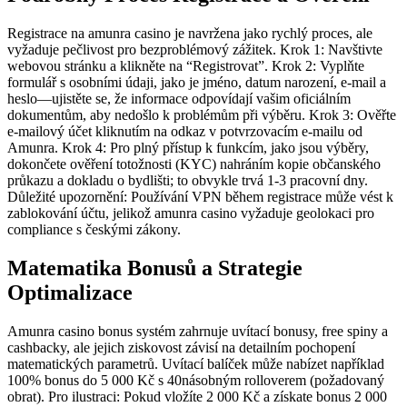
Registrace na amunra casino je navržena jako rychlý proces, ale
vyžaduje pečlivost pro bezproblémový zážitek. Krok 1: Navštivte
webovou stránku a klikněte na “Registrovat”. Krok 2: Vyplňte
formulář s osobními údaji, jako je jméno, datum narození, e-mail a
heslo—ujistěte se, že informace odpovídají vašim oficiálním
dokumentům, aby nedošlo k problémům při výběru. Krok 3: Ověřte
e-mailový účet kliknutím na odkaz v potvrzovacím e-mailu od
Amunra. Krok 4: Pro plný přístup k funkcím, jako jsou výběry,
dokončete ověření totožnosti (KYC) nahráním kopie občanského
průkazu a dokladu o bydlišti; to obvykle trvá 1-3 pracovní dny.
Důležité upozornění: Používání VPN během registrace může vést k
zablokování účtu, jelikož amunra casino vyžaduje geolokaci pro
compliance s českými zákony.
Matematika Bonusů a Strategie
Optimalizace
Amunra casino bonus systém zahrnuje uvítací bonusy, free spiny a
cashbacky, ale jejich ziskovost závisí na detailním pochopení
matematických parametrů. Uvítací balíček může nabízet například
100% bonus do 5 000 Kč s 40násobným rolloverem (požadovaný
obrat). Pro ilustraci: Pokud vložíte 2 000 Kč a získate bonus 2 000