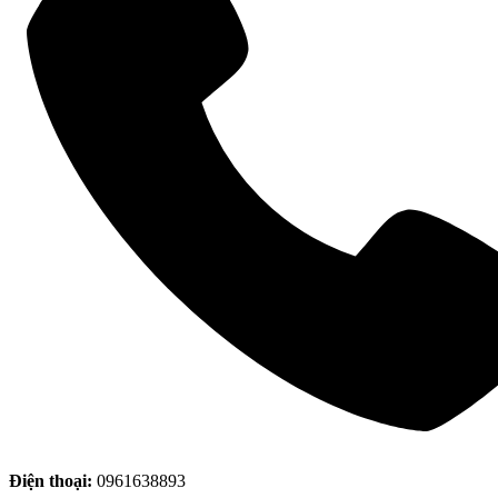
Điện thoại:
0961638893