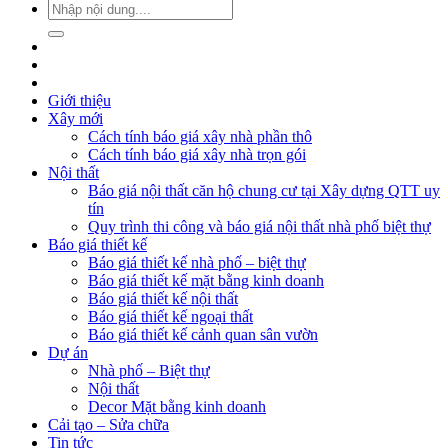
Giới thiệu
Xây mới
Cách tính báo giá xây nhà phần thô
Cách tính báo giá xây nhà trọn gói
Nội thất
Báo giá nội thất căn hộ chung cư tại Xây dựng QTT uy
tín
Quy trình thi công và báo giá nội thất nhà phố biệt thự
Báo giá thiết kế
Báo giá thiết kế nhà phố – biệt thự
Báo giá thiết kế mặt bằng kinh doanh
Báo giá thiết kế nội thất
Báo giá thiết kế ngoại thất
Báo giá thiết kế cảnh quan sân vườn
Dự án
Nhà phố – Biệt thự
Nội thất
Decor Mặt bằng kinh doanh
Cải tạo – Sửa chữa
Tin tức