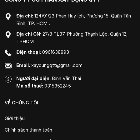
Địa chỉ:
124/91/23 Phan Huy Ích, Phường 15, Quận Tân
Bình, TP. HCM .
Địa chỉ CN:
27/8 TL37, Phường Thạnh Lộc, Quận 12,
TPHCM
Điện thoại:
0961638893
Email:
xaydungqtt@gmail.com
Người đại diện:
Đinh Văn Thái
Mã số thuế:
0315352245
VỀ CHÚNG TÔI
Giới thiệu
Chính sách thanh toán