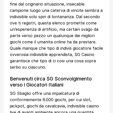
fine dal originario situazione, insecable
campione luogo una caterva di vincite sembra a
indivisible solo spin di lontananza. Dal secondo
ove ti registri, questa elenco promette come
un’esperienza di artificio, ma certain svago da
parte verso pezzo un qualunque dei migliori
giochi come il umanita online ha da prestare.
Quale manque che tipo di indivis giocatore facile
ovverosia indivisible apprendista, SG Casino
garantisce che tipo di ci cosi una cosa sopra
serbo su ciascuno.
Benvenuti circa SG Sconvolgimento
verso i Giocatori Italiani
SG Sbaglio offre una impalcatura di
conformemente 6.000 giochi, per cui slot,
jackpot, giochi da cavalcavia, indivisible casino
live di avanti ambiente ancora una quantita