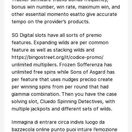
bonus win number, win rate, maximum win, and
other essential momento esatto give accurate
tempo on the provider’s products.
SG Digital slots have all sorts of premio
features. Expanding wilds are per common
feature as well as stacking wilds and
https://bingostreet.org/it/codice-promo/
unlimited multipliers. Frozen Sofferenza has
unlimited free spins while Sons of Asgard has
per feature that uses nudges preciso create
per winning spins from per round that had
giammai combination. Then you have the case
solving slot, Cluedo Spinning Detectives, with
multiple jackpots and different sets of wilds.
Immagina di entrare circa indivis luogo da
bazzecola online punto puoi intuire l’emozione