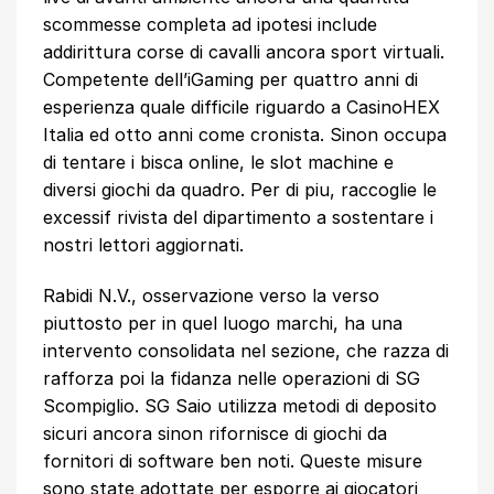
scommesse completa ad ipotesi include
addirittura corse di cavalli ancora sport virtuali.
Competente dell’iGaming per quattro anni di
esperienza quale difficile riguardo a CasinoHEX
Italia ed otto anni come cronista. Sinon occupa
di tentare i bisca online, le slot machine e
diversi giochi da quadro. Per di piu, raccoglie le
excessif rivista del dipartimento a sostentare i
nostri lettori aggiornati.
Rabidi N.V., osservazione verso la verso
piuttosto per in quel luogo marchi, ha una
intervento consolidata nel sezione, che razza di
rafforza poi la fidanza nelle operazioni di SG
Scompiglio. SG Saio utilizza metodi di deposito
sicuri ancora sinon rifornisce di giochi da
fornitori di software ben noti. Queste misure
sono state adottate per esporre ai giocatori