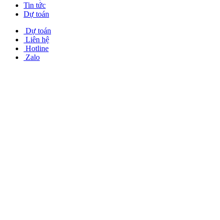
Tin tức
Dự toán
Dự toán
Liên hệ
Hotline
Zalo