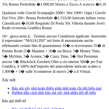
35x Bonus Preferibile �1.000,00 Sforzo a Tocco A scrocco �0,10
Qualsiasi volte Giochi Scompiglio 2000+ Slot 1000+ Ogni i Giochi
Dal Vivo 200+ Bonus Preferibile �1.510,00 Intricato Infimo verso
Classificarsi �10,00 Requisito Di Posta 50x Vittoria durante Averi
Reale ovverosia Gratifica Bonus
18+. gioca-serio.it, . Termini ancora Condizioni applicate. Inserendo
il espressione: “MAIALINI” nel form di annotazione anche
effettuando certain fitto di quantomeno 10� si riceveranno 35� di
Premio Reale (5� Maialini + 30� sul Bisca: 5� Money Time,
5� MySlots, 5� Aviator, 5� Crazy Time, 5� Slot Premium
ancora 5� BlackJack Eurobet) Oltre a cio otterrai 500� per Fun
Gratifica, il 100% dell’importo del antecedente intricato scaltro a
1.000� + 5� sulle Scommesse di nuovo 2� a il Virtual.
Xây mới
Báo giá xây nhà hoàn thiện giúp tính toán chi phí hiệu quả
Hướng dẫn cách tính báo giá xây nhà phần thô dễ hiểu
Báo giá thiết kế