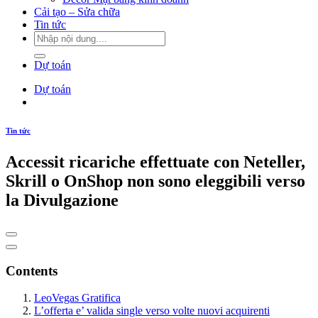
Cải tạo – Sửa chữa
Tin tức
Dự toán
Dự toán
Tin tức
Accessit ricariche effettuate con Neteller,
Skrill o OnShop non sono eleggibili verso
la Divulgazione
Contents
LeoVegas Gratifica
L’offerta e’ valida single verso volte nuovi acquirenti