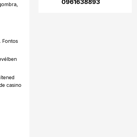
0961638893
 gombra,
. Fontos
levélben
zítened
rde casino