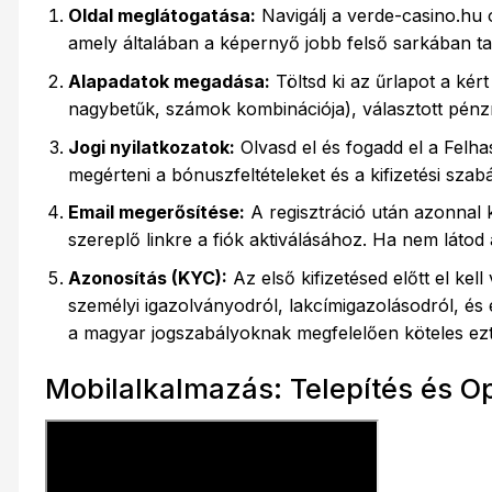
Oldal meglátogatása:
Navigálj a verde-casino.hu o
amely általában a képernyő jobb felső sarkában ta
Alapadatok megadása:
Töltsd ki az űrlapot a kért
nagybetűk, számok kombinációja), választott pén
Jogi nyilatkozatok:
Olvasd el és fogadd el a Felha
megérteni a bónuszfeltételeket és a kifizetési szab
Email megerősítése:
A regisztráció után azonnal k
szereplő linkre a fiók aktiválásához. Ha nem látod 
Azonosítás (KYC):
Az első kifizetésed előtt el kel
személyi igazolványodról, lakcímigazolásodról, és 
a magyar jogszabályoknak megfelelően köteles ezt 
Mobilalkalmazás: Telepítés és Op