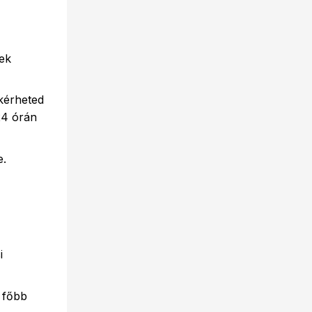
sek
 kérheted
 24 órán
e.
i
 főbb