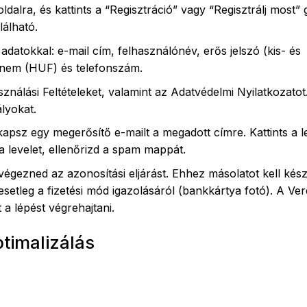
ldalra, és kattints a “Regisztráció” vagy “Regisztrálj most”
lálható.
 adatokkal: e-mail cím, felhasználónév, erős jelszó (kis- és
znem (HUF) és telefonszám.
sználási Feltételeket, valamint az Adatvédelmi Nyilatkozatot
ályokat.
apsz egy megerősítő e-mailt a megadott címre. Kattints a 
a levelet, ellenőrizd a spam mappát.
l végezned az azonosítási eljárást. Ehhez másolatot kell kés
esetleg a fizetési mód igazolásáról (bankkártya fotó). A Ve
a lépést végrehajtani.
timalizálás