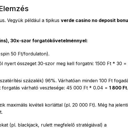
 Elemzés
us. Vegyük például a tipikus
verde casino no deposit bon
ins), 30x-szor forgatókövetelménnyel:
spin 50 Ft/fordulaton).
 nyert összeget 30-szor meg kell forgatni: 1500 Ft * 30 =
sszatérítési százalék) 96%. Várhatóan minden 100 Ft fogad
t forgatás várható vesztesége: 45 000 Ft * 0.04 =
1 800 Ft
 maximális kivételi korláttal (pl. 20 000 Ft). Még ha jelent
t.
t (pl. blackjack, rulett megfelelő stratégiával) a