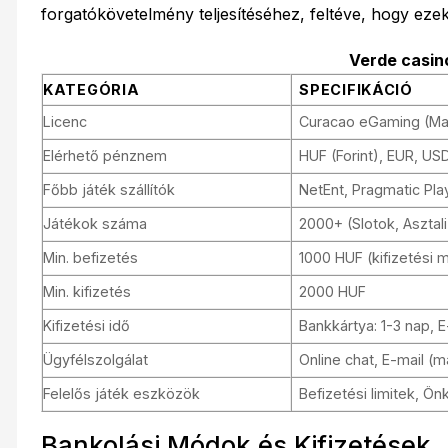
forgatókövetelmény teljesítéséhez, feltéve, hogy eze
Verde casino
KATEGÓRIA
SPECIFIKÁCIÓ
Licenc
Curacao eGaming (Ma
Elérhető pénznem
HUF (Forint), EUR, US
Főbb játék szállítók
NetEnt, Pragmatic Pla
Játékok száma
2000+ (Slotok, Asztali
Min. befizetés
1000 HUF (kifizetési 
Min. kifizetés
2000 HUF
Kifizetési idő
Bankkártya: 1-3 nap, E
Ügyfélszolgálat
Online chat, E-mail (
Felelős játék eszközök
Befizetési limitek, Ön
Bankolási Módok és Kifizetések