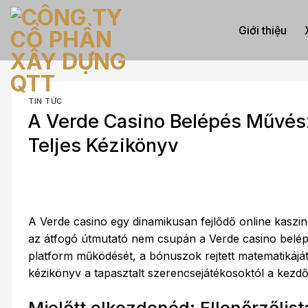
Skip
to
Giới thiệu
content
TIN TỨC
A Verde Casino Belépés Művész
Teljes Kézikönyv
A Verde casino egy dinamikusan fejlődő online kaszi
az átfogó útmutató nem csupán a
Verde casino belé
platform működését, a bónuszok rejtett matematikáját
kézikönyv a tapasztalt szerencsejátékosoktól a kezd
Mielőtt elkezdenéd: Ellenőrzőlist