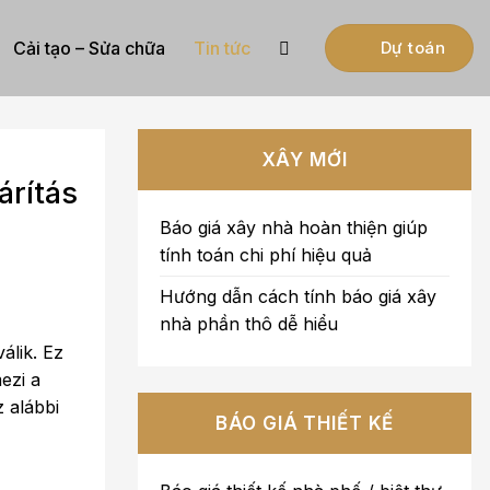
Cải tạo – Sửa chữa
Tin tức
Dự toán
XÂY MỚI
árítás
Báo giá xây nhà hoàn thiện giúp
tính toán chi phí hiệu quả
Hướng dẫn cách tính báo giá xây
nhà phần thô dễ hiểu
álik. Ez
ezi a
 alábbi
BÁO GIÁ THIẾT KẾ