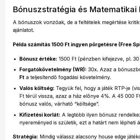
Bónuszstratégia és Matematikai
A bónuszok vonzóak, de a feltételek megértése kritik
ajánlatot.
Példa számítás 1500 Ft ingyen pörgetésre (Free Sp
Bónusz értéke:
1500 Ft (pénzben kifejezve, pl. 30 
Forgatókövetelmény (WR):
30x. Azaz a bónuszból
Ft
a teljesítendő fogadási követelmény.
Valós költség:
Tegyük fel, hogy a játék RTP-je (vi
Ft térül vissza, azaz a ház előnye 4%. A 45 000 F
bónusz valós, várható “költsége”.
Kifizetési korlát:
A legtöbb ilyen bónusz rendelkezik
nyereményed is születik, ezt a határt nem lépheti á
Stratégia:
Mindig válassz alacsony house edge játékoka