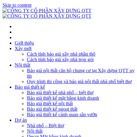
Skip to content
Giới thiệu
Xây mới
Cách tính báo giá xây nhà phần thô
Cách tính báo giá xây nhà trọn gói
Nội thất
Báo giá nội thất căn hộ chung cư tại Xây dựng QTT uy
tín
Quy trình thi công và báo giá nội thất nhà phố biệt thự
Báo giá thiết kế
Báo giá thiết kế nhà phố – biệt thự
Báo giá thiết kế mặt bằng kinh doanh
Báo giá thiết kế nội thất
Báo giá thiết kế ngoại thất
Báo giá thiết kế cảnh quan sân vườn
Dự án
Nhà phố – Biệt thự
Nội thất
Decor Mặt bằng kinh doanh