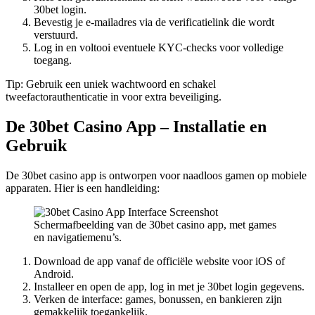
30bet login.
Bevestig je e-mailadres via de verificatielink die wordt
verstuurd.
Log in en voltooi eventuele KYC-checks voor volledige
toegang.
Tip: Gebruik een uniek wachtwoord en schakel
tweefactorauthenticatie in voor extra beveiliging.
De 30bet Casino App – Installatie en
Gebruik
De 30bet casino app is ontworpen voor naadloos gamen op mobiele
apparaten. Hier is een handleiding:
Schermafbeelding van de 30bet casino app, met games
en navigatiemenu’s.
Download de app vanaf de officiële website voor iOS of
Android.
Installeer en open de app, log in met je 30bet login gegevens.
Verken de interface: games, bonussen, en bankieren zijn
gemakkelijk toegankelijk.