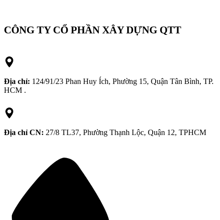
CÔNG TY CỔ PHẦN XÂY DỰNG QTT
Địa chỉ:
124/91/23 Phan Huy Ích, Phường 15, Quận Tân Bình, TP.
HCM .
Địa chỉ CN:
27/8 TL37, Phường Thạnh Lộc, Quận 12, TPHCM