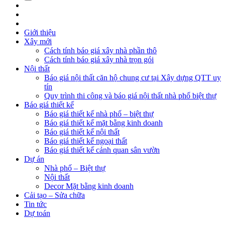
Giới thiệu
Xây mới
Cách tính báo giá xây nhà phần thô
Cách tính báo giá xây nhà trọn gói
Nội thất
Báo giá nội thất căn hộ chung cư tại Xây dựng QTT uy
tín
Quy trình thi công và báo giá nội thất nhà phố biệt thự
Báo giá thiết kế
Báo giá thiết kế nhà phố – biệt thự
Báo giá thiết kế mặt bằng kinh doanh
Báo giá thiết kế nội thất
Báo giá thiết kế ngoại thất
Báo giá thiết kế cảnh quan sân vườn
Dự án
Nhà phố – Biệt thự
Nội thất
Decor Mặt bằng kinh doanh
Cải tạo – Sửa chữa
Tin tức
Dự toán