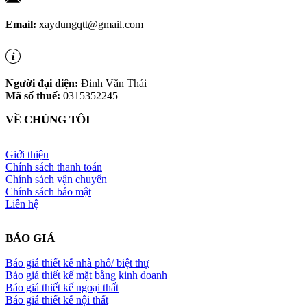
Email:
xaydungqtt@gmail.com
Người đại diện:
Đinh Văn Thái
Mã số thuế:
0315352245
VỀ CHÚNG TÔI
Giới thiệu
Chính sách thanh toán
Chính sách vận chuyển
Chính sách bảo mật
Liên hệ
BÁO GIÁ
Báo giá thiết kế nhà phố/ biệt thự
Báo giá thiết kế mặt bằng kinh doanh
Báo giá thiết kế ngoại thất
Báo giá thiết kế nội thất