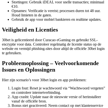
Stortingen: Gebruik iDEAL voor snelle transacties; minimaal
€10.
Opnames: Verificatie is vereist; processen duren tot 48 uur.
Houd limieten in de gaten.
Gebruik de app voor mobiel bankieren en realtime updates.
Veiligheid en Licenties
30bet is gelicentieerd door Curacao eGaming en gebruikt SSL-
encryptie voor data. Controleer regelmatig de licentie status op de
website en vermijd phishing-sites door altijd de officiële 30bet login
te gebruiken.
Probleemoplossing – Veelvoorkomende
Issues en Oplossingen
Hier zijn scenario’s voor 30bet login en app problemen:
Login fout: Reset je wachtwoord via “Wachtwoord vergeten”
en controleer internetverbinding.
App crasht: Update naar de nieuwste versie of herinstalleer
vanaf de officiële bron.
Bonus niet geactiveerd: Neem contact op met klantenservice