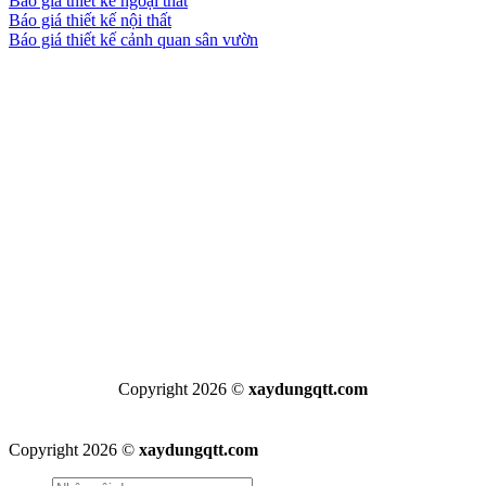
Báo giá thiết kế ngoại thất
Báo giá thiết kế nội thất
Báo giá thiết kế cảnh quan sân vườn
Copyright 2026 ©
xaydungqtt.com
Copyright 2026 ©
xaydungqtt.com