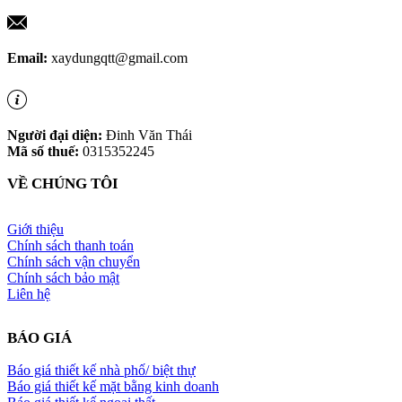
Email:
xaydungqtt@gmail.com
Người đại diện:
Đinh Văn Thái
Mã số thuế:
0315352245
VỀ CHÚNG TÔI
Giới thiệu
Chính sách thanh toán
Chính sách vận chuyển
Chính sách bảo mật
Liên hệ
BÁO GIÁ
Báo giá thiết kế nhà phố/ biệt thự
Báo giá thiết kế mặt bằng kinh doanh