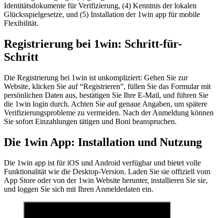
Identitätsdokumente für Verifizierung, (4) Kenntnis der lokalen
Glücksspielgesetze, und (5) Installation der 1win app für mobile
Flexibilität.
Registrierung bei 1win: Schritt-für-
Schritt
Die Registrierung bei 1win ist unkompliziert: Gehen Sie zur
Website, klicken Sie auf “Registrieren”, füllen Sie das Formular mit
persönlichen Daten aus, bestätigen Sie Ihre E-Mail, und führen Sie
die 1win login durch. Achten Sie auf genaue Angaben, um spätere
Verifizierungsprobleme zu vermeiden. Nach der Anmeldung können
Sie sofort Einzahlungen tätigen und Boni beanspruchen.
Die 1win App: Installation und Nutzung
Die 1win app ist für iOS und Android verfügbar und bietet volle
Funktionalität wie die Desktop-Version. Laden Sie sie offiziell vom
App Store oder von der 1win Website herunter, installieren Sie sie,
und loggen Sie sich mit Ihren Anmeldedaten ein.