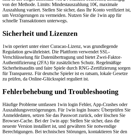
von der Methode. Limits: Mindestauszahlung 10€, maximale
Auszahlung variiert. Stellen Sie sicher, dass Ihr Konto verifiziert ist,
um Verzögerungen zu vermeiden. Nutzen Sie die 1win app für
schnelle Transaktionen unterwegs.
Sicherheit und Lizenzen
1win operiert unter einer Curacao-Lizenz, was grundlegende
Regulation gewährleistet. Die Plattform verwendet SSL-
Verschlüsselung für Datenübertragung und bietet Zwei-Faktor-
Authentifizierung (2FA) für zusätzlichen Schutz. Regelmäßige
Sicherheitsaudits und faire Spiele durch RNG-Zertifizierung sorgen
für Transparenz. Für deutsche Spieler ist es ratsam, lokale Gesetze
zu prüfen, da Online-Glücksspiel reguliert ist.
Fehlerbehebung und Troubleshooting
Häufige Probleme umfassen 1win login Fehler, App-Crashes oder
Auszahlungsverzögerungen. Für 1win login Issues: Überprüfen Sie
Anmeldedaten, setzen Sie das Passwort zurück, oder löschen Sie
Browser-Cache. Bei der 1win app: Stellen Sie sicher, dass die
neueste Version installiert ist, und gewähren Sie notwendige
Berechtigungen. Bei technischen Störungen, kontaktieren Sie den