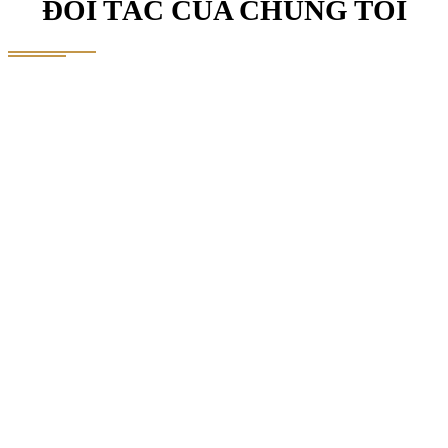
ĐỐI TÁC CỦA CHÚNG TÔI