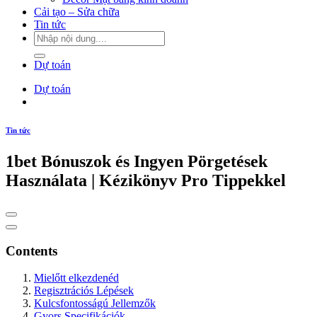
Cải tạo – Sửa chữa
Tin tức
Dự toán
Dự toán
Tin tức
1bet Bónuszok és Ingyen Pörgetések
Használata | Kézikönyv Pro Tippekkel
Contents
Mielőtt elkezdenéd
Regisztrációs Lépések
Kulcsfontosságú Jellemzők
Gyors Specifikációk