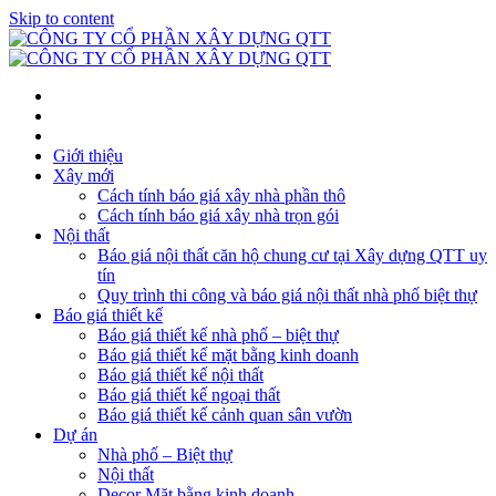
Skip to content
Giới thiệu
Xây mới
Cách tính báo giá xây nhà phần thô
Cách tính báo giá xây nhà trọn gói
Nội thất
Báo giá nội thất căn hộ chung cư tại Xây dựng QTT uy
tín
Quy trình thi công và báo giá nội thất nhà phố biệt thự
Báo giá thiết kế
Báo giá thiết kế nhà phố – biệt thự
Báo giá thiết kế mặt bằng kinh doanh
Báo giá thiết kế nội thất
Báo giá thiết kế ngoại thất
Báo giá thiết kế cảnh quan sân vườn
Dự án
Nhà phố – Biệt thự
Nội thất
Decor Mặt bằng kinh doanh