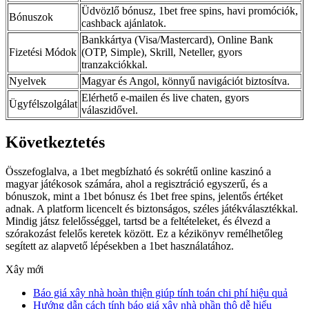
Üdvözlő bónusz, 1bet free spins, havi promóciók,
Bónuszok
cashback ajánlatok.
Bankkártya (Visa/Mastercard), Online Bank
Fizetési Módok
(OTP, Simple), Skrill, Neteller, gyors
tranzakciókkal.
Nyelvek
Magyar és Angol, könnyű navigációt biztosítva.
Elérhető e-mailen és live chaten, gyors
Ügyfélszolgálat
válaszidővel.
Következtetés
Összefoglalva, a 1bet megbízható és sokrétű online kaszinó a
magyar játékosok számára, ahol a regisztráció egyszerű, és a
bónuszok, mint a 1bet bónusz és 1bet free spins, jelentős értéket
adnak. A platform licencelt és biztonságos, széles játékválasztékkal.
Mindig játsz felelősséggel, tartsd be a feltételeket, és élvezd a
szórakozást felelős keretek között. Ez a kézikönyv remélhetőleg
segített az alapvető lépésekben a 1bet használatához.
Xây mới
Báo giá xây nhà hoàn thiện giúp tính toán chi phí hiệu quả
Hướng dẫn cách tính báo giá xây nhà phần thô dễ hiểu