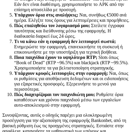
Εάν δεν είναι διαθέσιμη, χρησιμοποιήστε το APK από την
επίσημη ιστοσελίδα με προσοχή.
Υπάρχουν όρια στις αναλήψεις;
Ναι, συνήθως €5000 ανά
ημέρα. Ελέγξτε τους όρους για λεπτομέρειες και προμήθειες.
Πώς επαληθεύω τον λογαριασμό μου;
Στείλετε έγγραφα
ταυτότητας και διεύθυνσης μέσω της εφαρμογής. Η
διαδικασία διαρκεί έως 24 ώρες.
Τι να κάνω εάν η εφαρμογή δεν λειτουργεί σωστά;
Ενημερώστε την εφαρμογή, επανεκκινήστε τη συσκευή ή
επικοινωνήστε με την υποστήριξη για τεχνική βοήθεια.
Ποια παιχνίδια έχουν το υψηλότερο RTP;
Slots όπως
“Book of Dead” (RTP ~96.5%) και blackjack (RTP ~99.5%).
Χρησιμοποιήστε τα για βελτιστοποίηση στρατηγικής.
Υπάρχουν κρυφές λειτουργίες στην εφαρμογή;
Ναι, όπως
οι ρυθμίσεις για αποθήκευση δεδομένων και οι ειδοποιήσεις
για εξαιρετικές προσφορές. Εξερευνήστε το μενού για
περισσότερα.
Πώς διαχειρίζομαι τον παιχνιδιώτη μου;
Ρυθμίστε όρια
καταθέσεων και χρόνου παιχνιδιού μέσω των εργαλείων
αυτο-αποκλεισμού στην εφαρμογή.
Συνοψίζοντας, αυτός ο οδηγός παρέχει μια ολοκληρωμένη
προσέγγιση για την αξιοποίηση της εφαρμογής Bankonbet, από τη
βασική ρύθμιση έως τις προηγμένες στρατηγικές. Εστιάστε στην
ασφάλεια, κατανοήστε τα μαθηματικά των μπόνους και