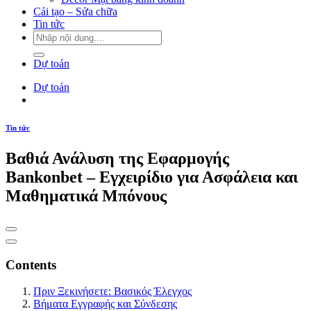
Cải tạo – Sửa chữa
Tin tức
Dự toán
Dự toán
Tin tức
Βαθιά Ανάλυση της Εφαρμογής
Bankonbet – Εγχειρίδιο για Ασφάλεια και
Μαθηματικά Μπόνους
Contents
Πριν Ξεκινήσετε: Βασικός Έλεγχος
Βήματα Εγγραφής και Σύνδεσης