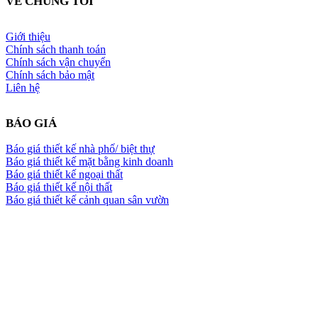
VỀ CHÚNG TÔI
Giới thiệu
Chính sách thanh toán
Chính sách vận chuyển
Chính sách bảo mật
Liên hệ
BÁO GIÁ
Báo giá thiết kế nhà phố/ biệt thự
Báo giá thiết kế mặt bằng kinh doanh
Báo giá thiết kế ngoại thất
Báo giá thiết kế nội thất
Báo giá thiết kế cảnh quan sân vườn