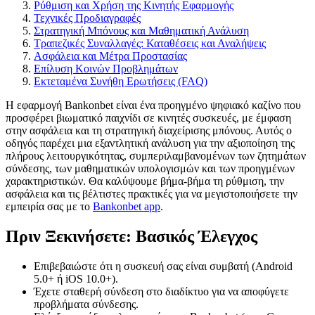
Ρύθμιση και Χρήση της Κινητής Εφαρμογής
Τεχνικές Προδιαγραφές
Στρατηγική Μπόνους και Μαθηματική Ανάλυση
Τραπεζικές Συναλλαγές: Καταθέσεις και Αναλήψεις
Ασφάλεια και Μέτρα Προστασίας
Επίλυση Κοινών Προβλημάτων
Εκτεταμένα Συνήθη Ερωτήσεις (FAQ)
Η εφαρμογή Bankonbet είναι ένα προηγμένο ψηφιακό καζίνο που
προσφέρει βιωματικό παιχνίδι σε κινητές συσκευές, με έμφαση
στην ασφάλεια και τη στρατηγική διαχείρισης μπόνους. Αυτός ο
οδηγός παρέχει μια εξαντλητική ανάλυση για την αξιοποίηση της
πλήρους λειτουργικότητας, συμπεριλαμβανομένων των ζητημάτων
σύνδεσης, των μαθηματικών υπολογισμών και των προηγμένων
χαρακτηριστικών. Θα καλύψουμε βήμα-βήμα τη ρύθμιση, την
ασφάλεια και τις βέλτιστες πρακτικές για να μεγιστοποιήσετε την
εμπειρία σας με το
Bankonbet app
.
Πριν Ξεκινήσετε: Βασικός Έλεγχος
Επιβεβαιώστε ότι η συσκευή σας είναι συμβατή (Android
5.0+ ή iOS 10.0+).
Έχετε σταθερή σύνδεση στο διαδίκτυο για να αποφύγετε
προβλήματα σύνδεσης.